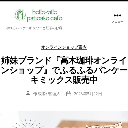
メニュー
belle-
ゆれるパンケーキタワーと紅茶のお店
ville
pancake
カ
cafe
オンラインショップ案内
テ
ゴ
姉妹ブランド『高木珈琲オンライ
リ
ンショップ』でふるふるパンケー
ー
キミックス販売中
作成者:
管理人
2023年5月22日
投
投
稿
稿
者
日