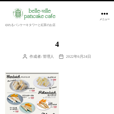
メニュー
belle-
ゆれるパンケーキタワーと紅茶のお店
ville
pancake
cafe
4
作成者:
管理人
2022年6月24日
投
投
稿
稿
者
日