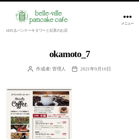
メニュー
belle-
ゆれるパンケーキタワーと紅茶のお店
ville
pancake
cafe
okamoto_7
作成者:
管理人
2021年9月10日
投
投
稿
稿
者
日