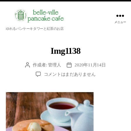
メニュー
belle-
ゆれるパンケーキタワーと紅茶のお店
ville
pancake
cafe
Img1138
作成者:
管理人
2020年11月14日
投
投
稿
稿
Img1138
コメントはまだありません
者
日
へ
の