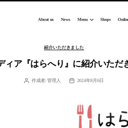
About us
News
Menu
Shops
Onlin
カ
紹介いただきました
テ
ゴ
ディア『はらへり』に紹介いただ
リ
ー
作成者:
管理人
2024年8月6日
投
投
稿
稿
者
日