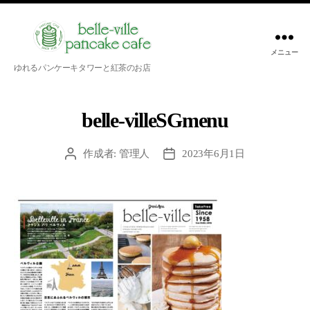
メニュー
belle-
ゆれるパンケーキタワーと紅茶のお店
ville
pancake
cafe
belle-villeSGmenu
作成者:
管理人
2023年6月1日
投
投
稿
稿
者
日