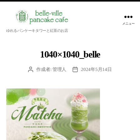
メニュー
belle-
ゆれるパンケーキタワーと紅茶のお店
ville
pancake
cafe
1040×1040_belle
作成者:
管理人
2024年5月14日
投
投
稿
稿
者
日