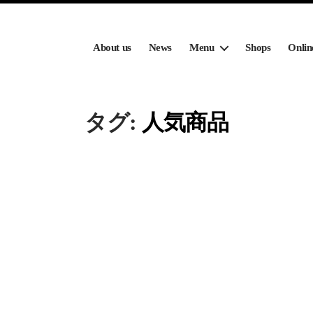
About us
News
Menu
Shops
Onlin
タグ:
人気商品