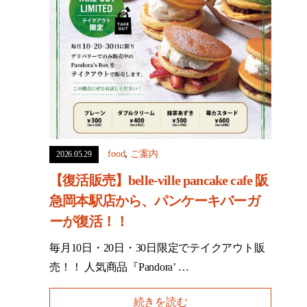
,
food
ご案内
2026.05.29
【復活販売】belle-ville pancake cafe 阪
急岡本駅店から、パンケーキバーガ
ーが復活！！
毎月10日・20日・30日限定でテイクアウト販
売！！ 人気商品『Pandora’ …
続きを読む