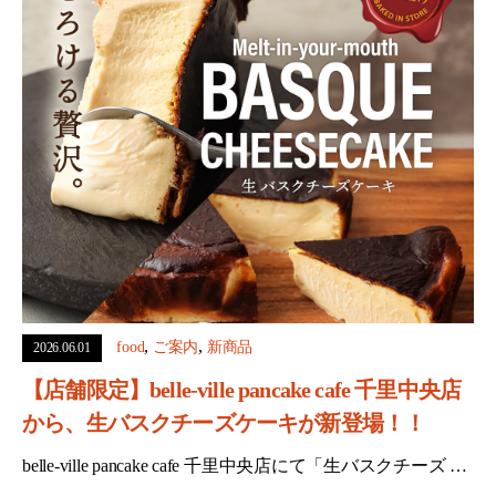
,
,
food
ご案内
新商品
2026.06.01
【店舗限定】belle-ville pancake cafe 千里中央店
から、生バスクチーズケーキが新登場！！
belle-ville pancake cafe 千里中央店にて「生バスクチーズ …