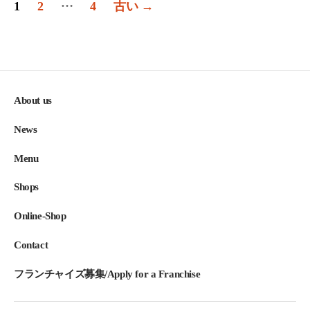
…
1
2
4
古い
→
稿
の
ペ
ー
About us
ジ
News
送
り
Menu
Shops
Online-Shop
Contact
フランチャイズ募集/Apply for a Franchise