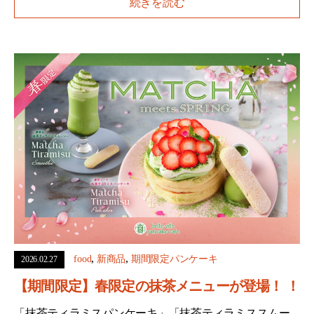
続きを読む
,
,
food
新商品
期間限定パンケーキ
2026.02.27
【期間限定】春限定の抹茶メニューが登場！ ！
「抹茶ティラミスパンケーキ」「抹茶ティラミススムー