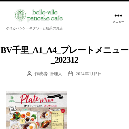
メニュー
belle-
ゆれるパンケーキタワーと紅茶のお店
ville
pancake
cafe
BV千里_A1_A4_プレートメニュー
_202312
作成者:
管理人
2024年1月5日
投
投
稿
稿
者
日