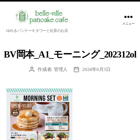
メニュー
belle-
ゆれるパンケーキタワーと紅茶のお店
ville
pancake
cafe
BV岡本_A1_モーニング_202312ol
作成者:
管理人
2024年6月3日
投
投
稿
稿
者
日