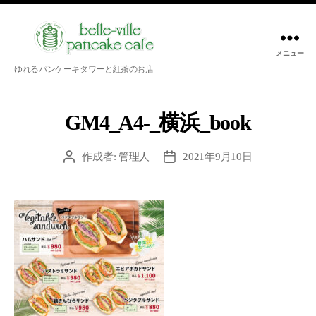
メニュー
belle-
ゆれるパンケーキタワーと紅茶のお店
ville
pancake
cafe
GM4_A4-_横浜_book
作成者:
管理人
2021年9月10日
投
投
稿
稿
者
日