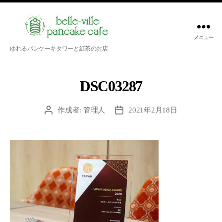
メニュー
belle-
ゆれるパンケーキタワーと紅茶のお店
ville
pancake
cafe
DSC03287
作成者:
管理人
2021年2月18日
投
投
稿
稿
者
日