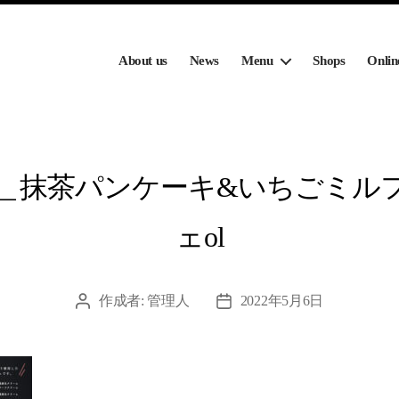
About us
News
Menu
Shops
Onlin
＿抹茶パンケーキ&いちごミル
ェol
作成者:
管理人
2022年5月6日
投
投
稿
稿
者
日