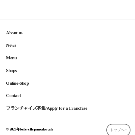
About us
News
Menu
Shops
Online-Shop
Contact
フランチャイズ募集/Apply for a Franchise
© 2026年
belle-ville pancake cafe
トップへ
↑