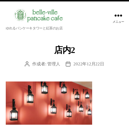
メニュー
belle-
ゆれるパンケーキタワーと紅茶のお店
ville
pancake
cafe
店内2
作成者:
管理人
2022年12月22日
投
投
稿
稿
者
日