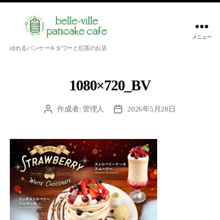
メニュー
belle-
ゆれるパンケーキタワーと紅茶のお店
ville
pancake
cafe
1080×720_BV
作成者:
管理人
2026年5月28日
投
投
稿
稿
者
日