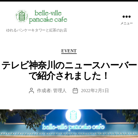
メニュー
belle-
ゆれるパンケーキタワーと紅茶のお店
ville
pancake
カ
cafe
EVENT
テ
ゴ
テレビ神奈川のニュースハーバー
リ
で紹介されました！
ー
作成者:
管理人
2022年2月1日
投
投
稿
稿
者
日