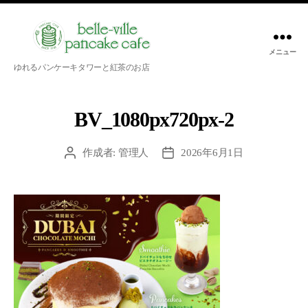
メニュー
belle-
ゆれるパンケーキタワーと紅茶のお店
ville
pancake
cafe
BV_1080px720px-2
作成者:
管理人
2026年6月1日
投
投
稿
稿
者
日